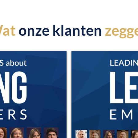
at
onze klanten
zegg