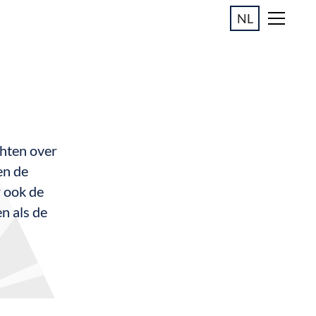
NL
chten over
en de
r ook de
n als de