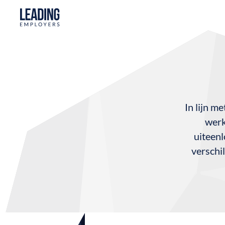
In lijn m
werk
uiteenl
verschi