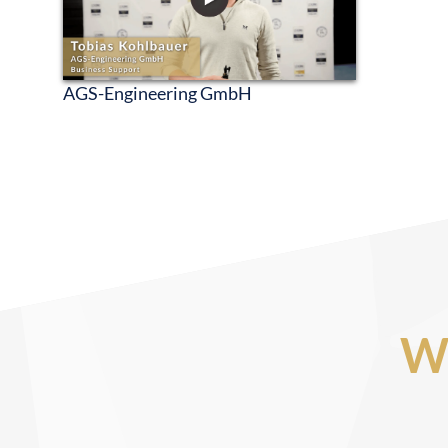
AGS-Engineering GmbH
W