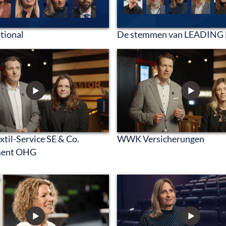
tional
De stemmen van LEADING 
WWK Versicherungen
il-Service SE & Co.
ent OHG