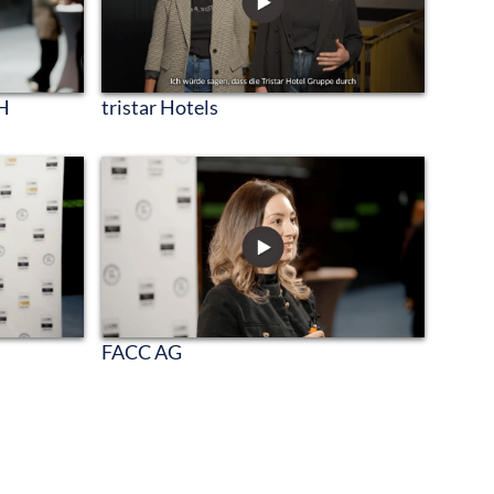
H
tristar Hotels
FACC AG