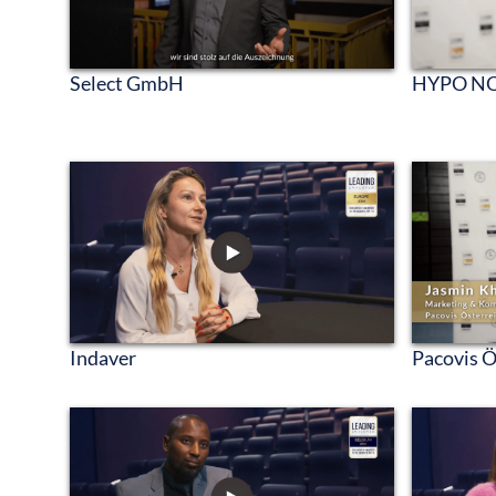
Select GmbH
HYPO NO
Indaver
Pacovis 