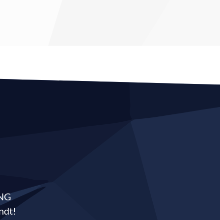
ING
ndt!