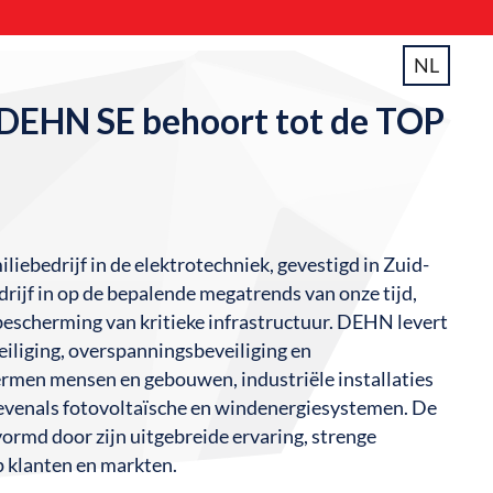
NL
EHN SE behoort tot de TOP
iebedrijf in de elektrotechniek, gevestigd in Zuid-
drijf in op de bepalende megatrends van onze tijd,
bescherming van kritieke infrastructuur. DEHN levert
iliging, overspanningsbeveiliging en
ermen mensen en gebouwen, industriële installaties
 evenals fotovoltaïsche en windenergiesystemen. De
vormd door zijn uitgebreide ervaring, strenge
 klanten en markten.