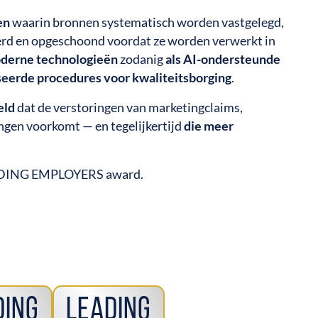
en
waarin bronnen systematisch worden vastgelegd,
ceerd en opgeschoond voordat ze worden verwerkt in
derne technologieën
zodanig
als AI-ondersteunde
eerde procedures voor kwaliteitsborging
.
eld
dat de verstoringen van marketingclaims,
ngen voorkomt — en tegelijkertijd
die meer
ADING EMPLOYERS award.
ding
Leading