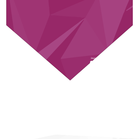
insgesamt etwa
bis zu
2,35M
660
UNTERSUCHTE
DATENPUNKTE
UNTERNEHMEN
PRO
UNTERNEHMEN
bis zu
bis zu
700
180
GLOBALE
EVALUIERTE
QUELLEN
DIMENSIONEN