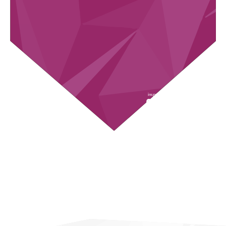
insgesamt etwa
bis zu
2,35M
660
UNTERSUCHTE
DATENPUNKTE
UNTERNEHMEN
PRO
UNTERNEHMEN
bis zu
bis zu
700
180
GLOBALE
EVALUIERTE
QUELLEN
DIMENSIONEN