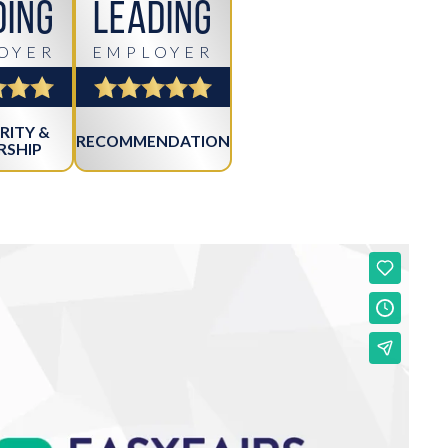
ding
Leading
OYER
EMPLOYER
RITY &
RECOMMENDATION
RSHIP