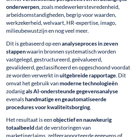
onderwerpen
, zoals medewerkerstevredenheid,
arbeidsomstandigheden, begrip voor waarden,
werkzekerheid, welvaart, HR-expertise, imago,
milieubewustzijn en nog veel meer.
Dit is gebaseerd op een
analyseproces in zeven
stappen
waarin bronnen systematisch worden
vastgelegd, gestructureerd, geëvalueerd,
gevalideerd, geclassificeerd en opgeschoond voordat
ze worden verwerkt in
uitgebreide rapportage
. Dit
omvat het gebruik van
moderne technologieën
zodanig
als AI-ondersteunde gegevensanalyse
evenals
handmatige en geautomatiseerde
procedures voor kwaliteitsborging
.
Het resultaat is een
objectief en nauwkeurig
totaalbeeld
dat de verstoringen van
marketingclaims, zelfgerapporteerde gegevens of