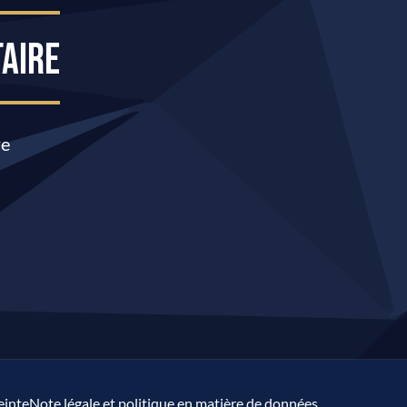
AIRE
re
inte
Note légale et politique en matière de données