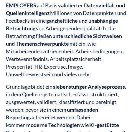
EMPLOYERS
auf Basis
validierter Datenvielfalt und
Quellenintelligenz
Millionen von Datenpunkten und
Feedbacks in eine
ganzheitliche und unabhängige
Betrachtung
von Arbeitgebendenqualität. In die
Betrachtung fließen
unterschiedliche Sichtweisen
und Themenschwerpunkte
mit ein, wie
Mitarbeitendenzufriedenheit, Arbeitsbedingungen,
Werteverständnis, Arbeitsplatzsicherheit,
Prosperität, HR-Expertise, Image,
Umweltbewusstsein und vieles mehr.
Grundlage bildet ein
siebenstufiger Analyseprozess
,
in dem Quellen systematisch erfasst, strukturiert,
ausgewertet, validiert, klassifiziert und bereinigt
werden, bevor sie in einem
umfassenden
Reporting
aufbereitet werden. Dabei
kommen
moderne Technologien
wie
KI-gestützte