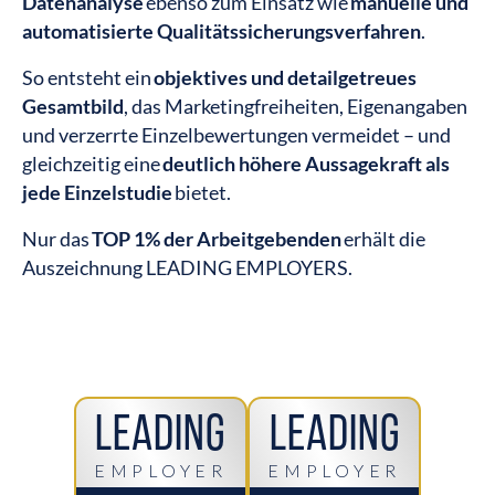
Datenanalyse
ebenso zum Einsatz wie
manuelle und
automatisierte Qualitätssicherungsverfahren
.
So entsteht ein
objektives und detailgetreues
Gesamtbild
, das Marketingfreiheiten, Eigenangaben
und verzerrte Einzelbewertungen vermeidet – und
gleichzeitig eine
deutlich höhere Aussagekraft als
jede Einzelstudie
bietet.
Nur das
TOP 1% der Arbeitgebenden
erhält die
Auszeichnung LEADING EMPLOYERS.
Leading
Leading
EMPLOYER
EMPLOYER