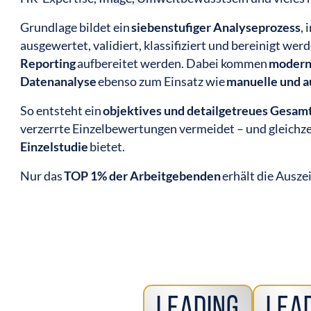
Grundlage bildet ein
siebenstufiger Analyseprozess
, 
ausgewertet, validiert, klassifiziert und bereinigt wer
Reporting
aufbereitet werden. Dabei kommen
modern
Datenanalyse
ebenso zum Einsatz wie
manuelle und a
So entsteht ein
objektives und detailgetreues Gesamt
verzerrte Einzelbewertungen vermeidet – und gleichze
Einzelstudie
bietet.
Nur das
TOP 1% der Arbeitgebenden
erhält die Aus
Leading
Lea