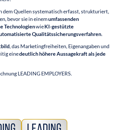
in dem Quellen systematisch erfasst, strukturiert,
den, bevor sie in einem
umfassenden
e Technologien
wie
KI-gestützte
utomatisierte Qualitätssicherungsverfahren
.
bild
, das Marketingfreiheiten, Eigenangaben und
itig eine
deutlich höhere Aussagekraft als jede
zeichnung LEADING EMPLOYERS.
ding
Leading