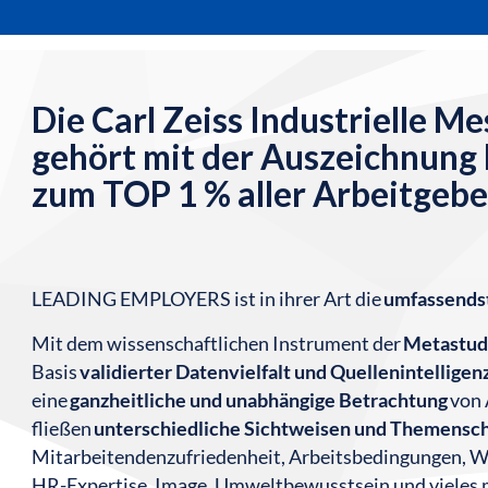
Die Carl Zeiss Industrielle 
gehört mit der Auszeichnu
zum TOP 1 % aller Arbeitgebe
LEADING EMPLOYERS ist in ihrer Art die
umfassends
Mit dem wissenschaftlichen Instrument der
Metastud
Basis
validierter Datenvielfalt und Quellenintelligen
eine
ganzheitliche und unabhängige Betrachtung
von 
fließen
unterschiedliche Sichtweisen und Themens
Mitarbeitendenzufriedenheit, Arbeitsbedingungen, Wer
HR-Expertise, Image, Umweltbewusstsein und vieles 