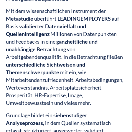
Mit dem wissenschaftlichen Instrument der
Metastudie
überführt
LEADINGEMPLOYERS
auf
Basis
validierter Datenvielfalt und
Quellenintelligenz
Millionen von Datenpunkten
und Feedbacks in eine
ganzheitliche und
unabhängige Betrachtung
von
Arbeitgebendenqualität. In die Betrachtung fließen
unterschiedliche Sichtweisen und
Themenschwerpunkte
mit ein, wie
Mitarbeitendenzufriedenheit, ​Arbeitsbedingungen,
Werteverständnis, Arbeitsplatzsicherheit,
Prosperität, HR-Expertise, Image,
Umweltbewusstsein und vieles mehr.
Grundlage bildet ein
siebenstufiger
Analyseprozess
, in dem Quellen systematisch
erfasst, strukturiert, ausgewertet, validiert,