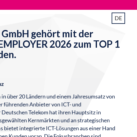
DE
l GmbH gehört mit der
 EMPLOYER 2026 zum TOP 1
den.
nz
n in über 20 Ländern und einem Jahresumsatz von
der führenden Anbieter von ICT- und
r Deutschen Telekom hat ihren Hauptsitz in
 ausgewählten Kernmärkten und an strategischen
 bietet integrierte ICT-Lösungen aus einer Hand
einen Kunden voran. Die Fokusbranchen sind