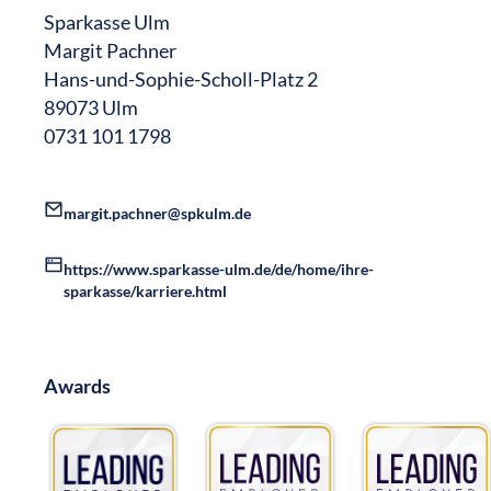
Sparkasse Ulm
Margit Pachner
Hans-und-Sophie-Scholl-Platz 2
89073 Ulm​
0731 101 1798
margit.pachner@spkulm.de
https://www.sparkasse-ulm.de/de/home/ihre-
sparkasse/karriere.html
Awards