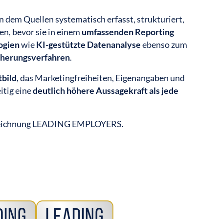
 in dem Quellen systematisch erfasst, strukturiert,
den, bevor sie in einem
umfassenden Reporting
ogien
wie
KI-gestützte Datenanalyse
ebenso zum
cherungsverfahren
.
tbild
, das Marketingfreiheiten, Eigenangaben und
itig eine
deutlich höhere Aussagekraft als jede
szeichnung LEADING EMPLOYERS.
ding
Leading