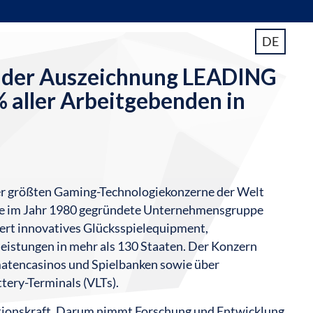
DE
t der Auszeichnung LEADING
aller Arbeitgebenden in
er größten Gaming-Technologiekonzerne der Welt
Die im Jahr 1980 gegründete Unternehmensgruppe
iert innovatives Glücksspielequipment,
istungen in mehr als 130 Staaten. Der Konzern
matencasinos und Spielbanken sowie über
ery-Terminals (VLTs).
tionskraft. Darum nimmt Forschung und Entwicklung