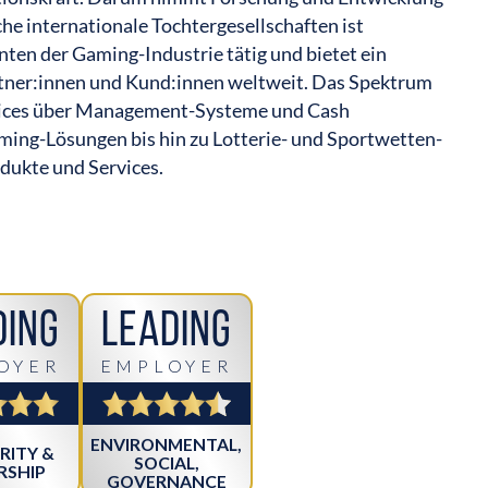
he internationale Tochtergesellschaften ist
ten der Gaming-Industrie tätig und bietet ein
tner:innen und Kund:innen weltweit. Das Spektrum
rvices über Management-Systeme und Cash
ing-Lösungen bis hin zu Lotterie- und Sportwetten-
dukte und Services.
ding
Leading
OYER
EMPLOYER
ENVIRONMENTAL,
RITY &
SOCIAL,
RSHIP
GOVERNANCE