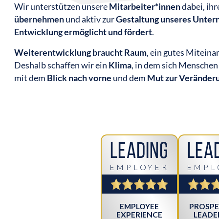
Wir unterstützen unsere
Mitarbeiter*innen
dabei, ih
übernehmen
und aktiv zur
Gestaltung unseres Unte
Entwicklung ermöglicht und fördert
.
Weiterentwicklung braucht Raum
, ein gutes Mitein
Deshalb schaffen wir ein
Klima
, in dem sich Mensche
mit dem
Blick nach vorne
und dem
Mut zur Veränder
Leading
Lea
EMPLOYER
EMPL
EMPLOYEE
PROSPE
EXPERIENCE
LEADE