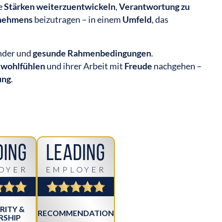
re
Stärken weiterzuentwickeln
,
Verantwortung zu
rnehmens
beizutragen – in einem
Umfeld
, das
ander und
gesunde Rahmenbedingungen
.
n
wohlfühlen
und ihrer Arbeit mit
Freude
nachgehen –
ung
.
ding
Leading
OYER
EMPLOYER
RITY &
RECOMMENDATION
RSHIP