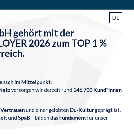
DE
H gehört mit der
LOYER 2026 zum TOP 1 %
reich.
Mensch im Mittelpunkt.
Netz
versorgen wir derzeit rund
146.700 Kund*innen
,
Vertrauen
und einer gelebten
Du-Kultur
geprägt ist.
eit
und
Spaß
– bilden das
Fundament
für unser