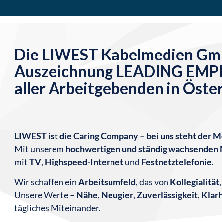
Die LIWEST Kabelmedien Gmb
Auszeichnung LEADING EMP
aller Arbeitgebenden in Öster
LIWEST ist die Caring Company – bei uns steht der 
Mit unserem
hochwertigen und ständig wachsenden 
mit
TV
,
Highspeed-Internet
und
Festnetztelefonie
.
Wir schaffen ein
Arbeitsumfeld
, das von
Kollegialität
Unsere Werte –
Nähe
,
Neugier
,
Zuverlässigkeit
,
Klarh
tägliches Miteinander.