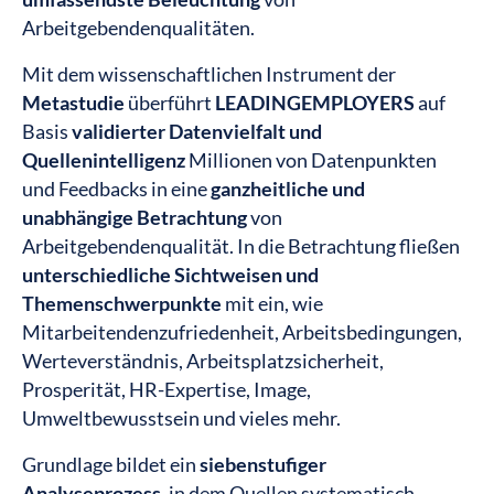
Arbeitgebendenqualitäten.
Mit dem wissenschaftlichen Instrument der
Metastudie
überführt
LEADINGEMPLOYERS
auf
Basis
validierter Datenvielfalt und
Quellenintelligenz
Millionen von Datenpunkten
und Feedbacks in eine
ganzheitliche und
unabhängige Betrachtung
von
Arbeitgebendenqualität. In die Betrachtung fließen
unterschiedliche Sichtweisen und
Themenschwerpunkte
mit ein, wie
Mitarbeitendenzufriedenheit, ​Arbeitsbedingungen,
Werteverständnis, Arbeitsplatzsicherheit,
Prosperität, HR-Expertise, Image,
Umweltbewusstsein und vieles mehr.
Grundlage bildet ein
siebenstufiger
Analyseprozess
, in dem Quellen systematisch