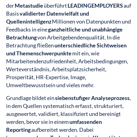
der
Metastudie
überführt
LEADINGEMPLOYERS
auf
Basis
validierter Datenvielfalt und
Quellenintelligenz
Millionen von Datenpunkten und
Feedbacks in eine
ganzheitliche und unabhängige
Betrachtung
von Arbeitgebendenqualität. In die
Betrachtung fließen
unterschiedliche Sichtweisen
und Themenschwerpunkte
mit ein, wie
Mitarbeitendenzufriedenheit, ​Arbeitsbedingungen,
Werteverständnis, Arbeitsplatzsicherheit,
Prosperität, HR-Expertise, Image,
Umweltbewusstsein und vieles mehr.
Grundlage bildet ein
siebenstufiger Analyseprozess
,
in dem Quellen systematisch erfasst, strukturiert,
ausgewertet, validiert, klassifiziert und bereinigt
werden, bevor sie in einem
umfassenden
Reporting
aufbereitet werden. Dabei