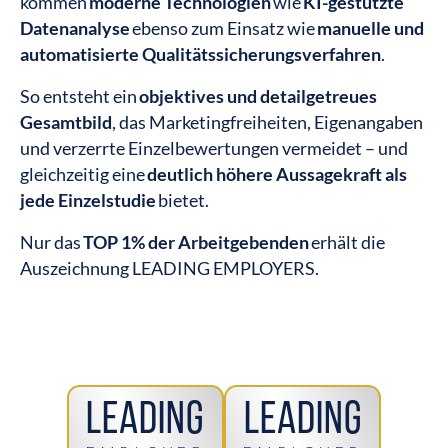
kommen
moderne Technologien
wie
KI-gestützte
Datenanalyse
ebenso zum Einsatz wie
manuelle und
automatisierte Qualitätssicherungsverfahren
.
So entsteht ein
objektives und detailgetreues
Gesamtbild
, das Marketingfreiheiten, Eigenangaben
und verzerrte Einzelbewertungen vermeidet – und
gleichzeitig eine
deutlich höhere Aussagekraft als
jede Einzelstudie
bietet.
Nur das
TOP 1% der Arbeitgebenden
erhält die
Auszeichnung LEADING EMPLOYERS.
Leading
Leading