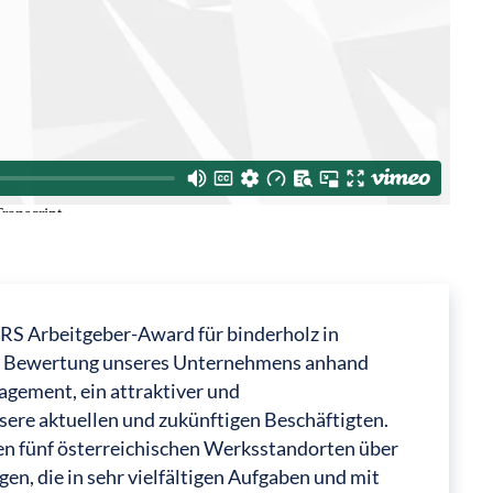
S Arbeitgeber-Award für binderholz in
che Bewertung unseres Unternehmens anhand
agement, ein attraktiver und
sere aktuellen und zukünftigen Beschäftigten.
ren fünf österreichischen Werksstandorten über
en, die in sehr vielfältigen Aufgaben und mit